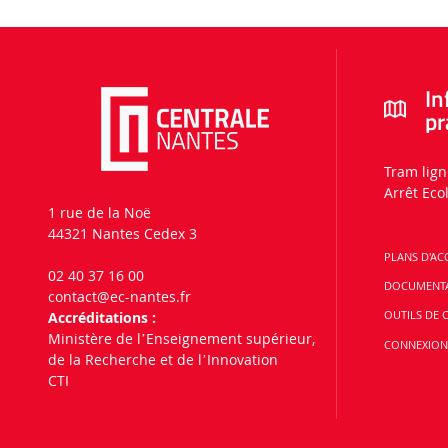
In
pr
Tram lign
Arrêt Eco
1 rue de la Noë
44321 Nantes Cedex 3
PLANS D'AC
02 40 37 16 00
DOCUMENT
contact
@ec-nantes.fr
Accréditations :
OUTILS DE
Ministère de lʼEnseignement supérieur,
CONNEXIO
de la Recherche et de lʼInnovation
CTI