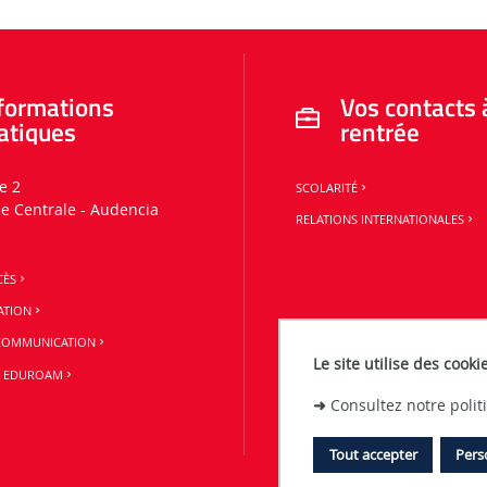
formations
Vos contacts 
atiques
rentrée
e 2
SCOLARITÉ
le Centrale - Audencia
RELATIONS INTERNATIONALES
CÈS
ATION
 COMMUNICATION
Le site utilise des cooki
N EDUROAM
➜
Consultez notre poli
Tout accepter
Pers