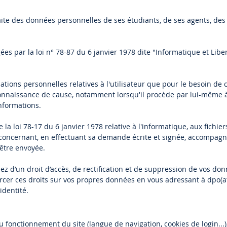
raite des données personnelles de ses étudiants, de ses agents, des 
s par la loi n° 78-87 du 6 janvier 1978 dite "Informatique et Libe
tions personnelles relatives à l'utilisateur que pour le besoin de c
nnaissance de cause, notamment lorsqu'il procède par lui-même à leur
informations.
a loi 78-17 du 6 janvier 1978 relative à l'informatique, aux fichiers 
 concernant, en effectuant sa demande écrite et signée, accompagnée
 être envoyée.
iez d’un droit d’accès, de rectification et de suppression de vos 
ercer ces droits sur vos propres données en vous adressant à dpo(at)
identité.
au fonctionnement du site (langue de navigation, cookies de login...