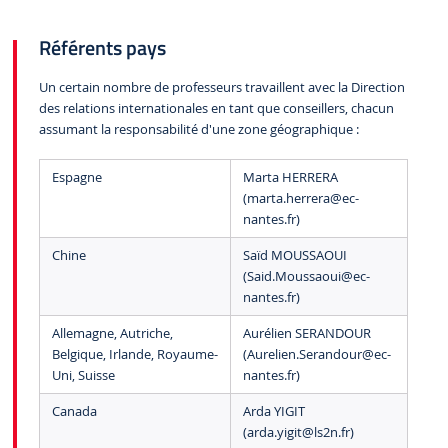
Référents pays
Un certain nombre de professeurs travaillent avec la Direction
des relations internationales en tant que conseillers, chacun
assumant la responsabilité d'une zone géographique :
Espagne
Marta HERRERA
(marta.herrera
@ec-
nantes.fr)
Chine
Saïd MOUSSAOUI
(Said.Moussaoui
@ec-
nantes.fr)
Allemagne, Autriche,
Aurélien SERANDOUR
Belgique, Irlande, Royaume-
(Aurelien.Serandour
@ec-
Uni, Suisse
nantes.fr)
Canada
Arda YIGIT
(arda.yigit
@ls2n.fr)