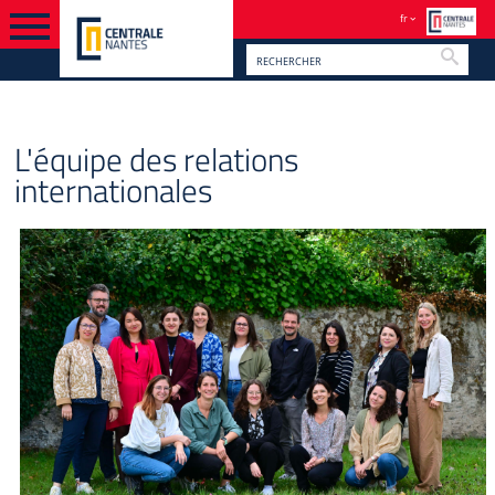
fr
Reche
PIED PAGE
VERSION FRANÇAISE
RELATIONS INTERNATIONALES
L'équipe des relations
internationales