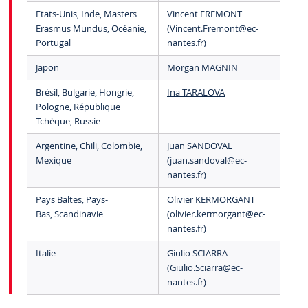
Etats-Unis, Inde, Masters
Vincent FREMONT
Erasmus Mundus, Océanie,
(Vincent.Fremont
@ec-
Portugal
nantes.fr)
Japon
Morgan MAGNIN
Brésil, Bulgarie, Hongrie,
Ina TARALOVA
Pologne, République
Tchèque, Russie
Argentine, Chili, Colombie,
Juan SANDOVAL
Mexique
(juan.sandoval
@ec-
nantes.fr)
Pays Baltes, Pays-
Olivier KERMORGANT
Bas, Scandinavie
(olivier.kermorgant
@ec-
nantes.fr)
Italie
Giulio SCIARRA
(Giulio.Sciarra
@ec-
nantes.fr)