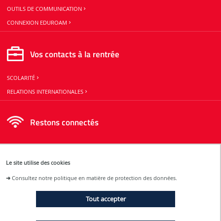
OUTILS DE COMMUNICATION
CONNEXION EDUROAM
Vos contacts à la rentrée
SCOLARITÉ
RELATIONS INTERNATIONALES
Restons connectés
Le site utilise des cookies
ACTUALITÉS
ÉVÉNEMENTS
➜
Consultez notre politique en matière de protection des données.
Tout accepter